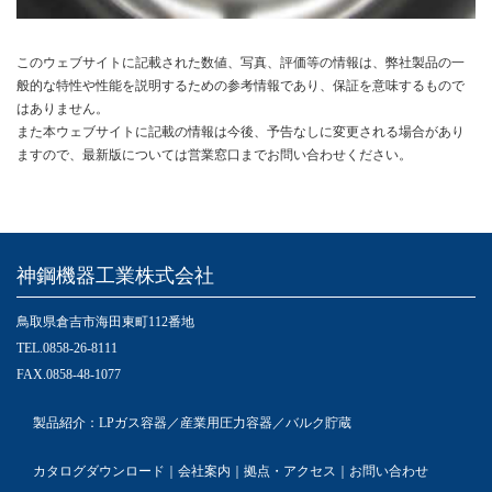
このウェブサイトに記載された数値、写真、評価等の情報は、弊社製品の一
般的な特性や性能を説明するための参考情報であり、保証を意味するもので
はありません。
また本ウェブサイトに記載の情報は今後、予告なしに変更される場合があり
ますので、最新版については営業窓口までお問い合わせください。
神鋼機器工業株式会社
鳥取県倉吉市海田東町112番地
TEL.0858-26-8111
FAX.0858-48-1077
製品紹介
：
LPガス容器
／
産業用圧力容器
／
バルク貯蔵
カタログダウンロード
｜
会社案内
｜
拠点・アクセス
｜
お問い合わせ