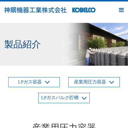
m
製品紹介
LPガス容器
産業用圧力容器
LPガスバルク貯槽
産業用圧力容器